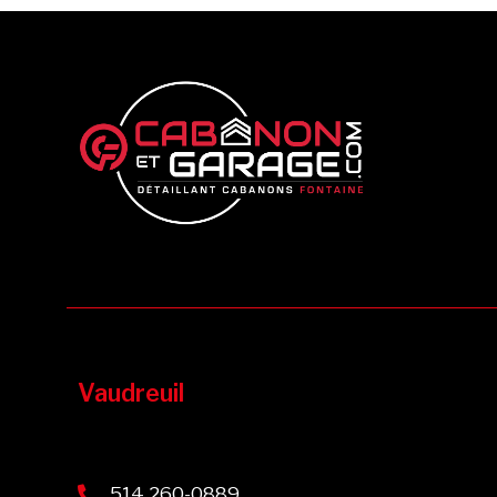
Vaudreuil
514 260-0889