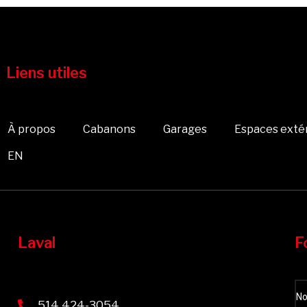
Liens utiles
À propos
Cabanons
Garages
Espaces exté
EN
Laval
F
514 424-3054