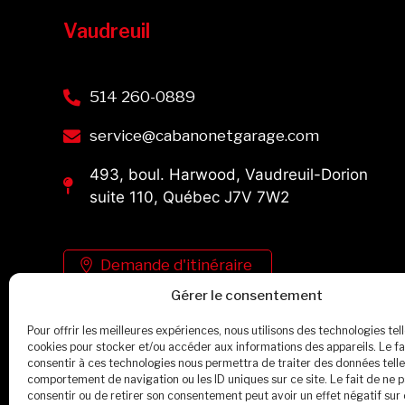
Vaudreuil
514 260-0889
service@cabanonetgarage.com
493, boul. Harwood, Vaudreuil-Dorion
suite 110, Québec J7V 7W2
Demande d'itinéraire
Gérer le consentement
Pour offrir les meilleures expériences, nous utilisons des technologies tel
Voir l'horaire
cookies pour stocker et/ou accéder aux informations des appareils. Le fa
consentir à ces technologies nous permettra de traiter des données telle
comportement de navigation ou les ID uniques sur ce site. Le fait de ne 
consentir ou de retirer son consentement peut avoir un effet négatif sur