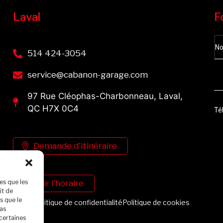
Laval
F
514 424-3054
service@cabanon-garage.com
97 Rue Cléophas-Charbonneau, Laval,
QC H7X 0C4
Demande d'itinéraire
les que les
Voir l'horaire
it de
s que le
Politique de confidentialité
Politique de cookies
pas
 certaines