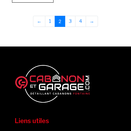
←
1
2
3
4
→
Liens utiles