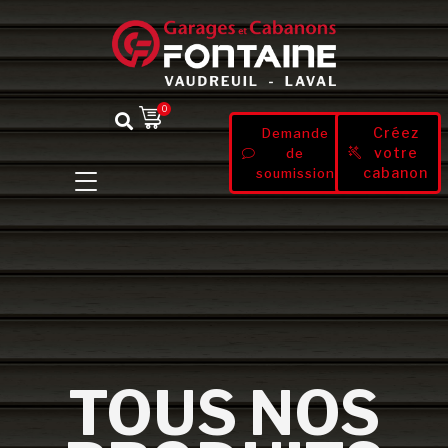
0
Créez
Demande
votre
de
cabanon
soumission
TOUS NOS