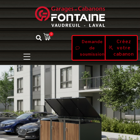
0
Créez
Demande
votre
de
cabanon
soumission