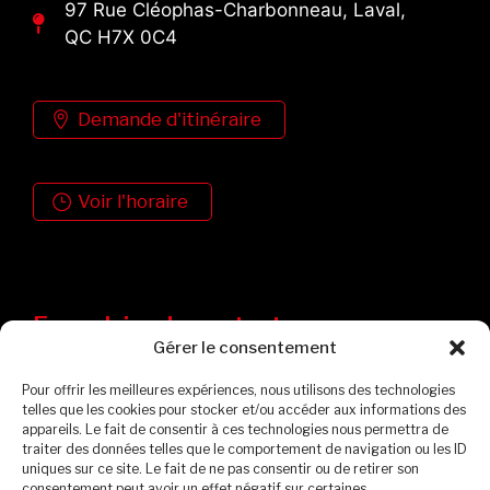
97 Rue Cléophas-Charbonneau, Laval,
QC H7X 0C4
Demande d'itinéraire
Voir l'horaire
Formulaire de contact
Gérer le consentement
Pour offrir les meilleures expériences, nous utilisons des technologies
telles que les cookies pour stocker et/ou accéder aux informations des
appareils. Le fait de consentir à ces technologies nous permettra de
traiter des données telles que le comportement de navigation ou les ID
uniques sur ce site. Le fait de ne pas consentir ou de retirer son
consentement peut avoir un effet négatif sur certaines