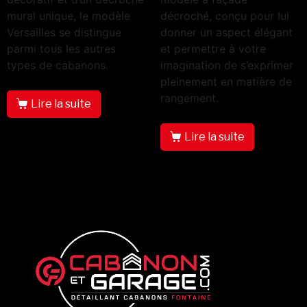
mural unique, le modèle
décroché, conçu pour lui
Versailles se distingue
donner un aspect élégant
parmi tous les autres
et permettre à votre
types de cabanons.
imagination de s’exprimer
pleinement en matière de
rangement.
Lire la suite
Lire la suite