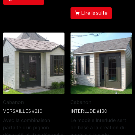
Lire la suite
Cabanon
Cabanon
VERSAILLES #210
INTERLUDE #130
Avec la combinaison
Le modèle Interlude sert
parfaite d’un pignon
de base à la création du
décoratif et d’un décroché
modèle à façade