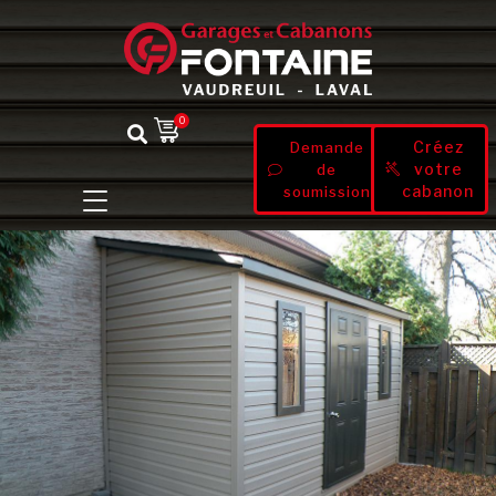
0
Créez
Demande
votre
de
cabanon
soumission