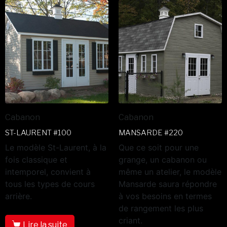
Cabanon
Cabanon
ST-LAURENT #100
MANSARDE #220
Le modèle St-Laurent, à la
Que ce soit pour une
fois classique et
grange, un cabanon ou
intemporel, convient à
même un atelier, le modèle
tous les types de cours
Mansarde saura répondre
arrière.
à vos besoins en termes
de rangement les plus
criant.
Lire la suite