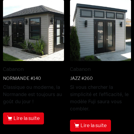
Cabanon
Cabanon
NORMANDE #140
JAZZ #260
Classique ou moderne, la
Si vous chercher la
Normande est toujours au
simplicité et l’efficacité, le
goût du jour !
modèle Fuji saura vous
combler.
Lire la suite
Lire la suite