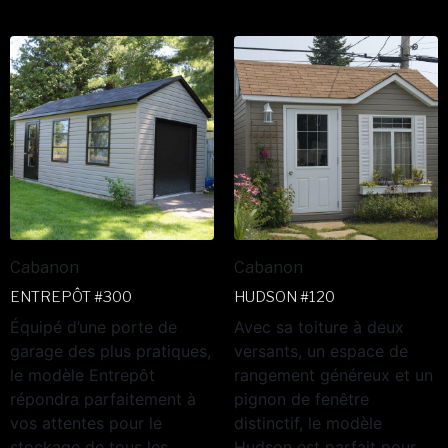
Cabanon
Cabanon
ENTREPÔT #300
HUDSON #120
Équipé d’une porte de
Avec sa toiture à deux
garage des plus pratiques,
versants, un espace de
le modèle Entrepôt
rangement généreux et un
répondra parfaitement à
pignon de fenêtre
vos attentes pour le
distinctif, le modèle
stockage de tous les
Hudson est parfait pour