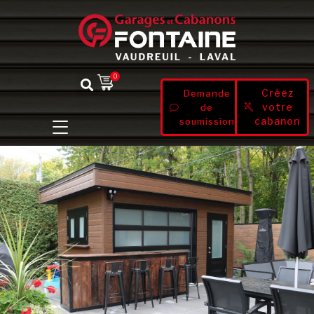
0
Créez
Demande
votre
de
cabanon
soumission