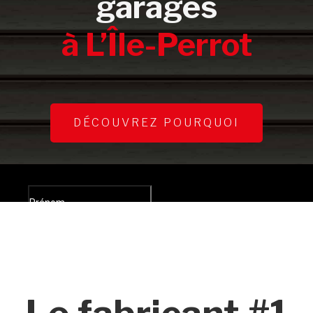
garages
à L’Île-Perrot
DÉCOUVREZ POURQUOI