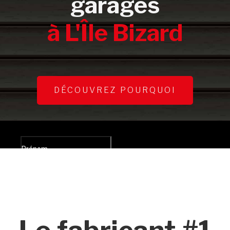
garages
à L'Île Bizard
DÉCOUVREZ POURQUOI