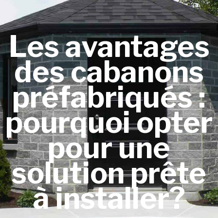
Les avantages
des cabanons
préfabriqués :
pourquoi opter
pour une
solution prête
à installer?