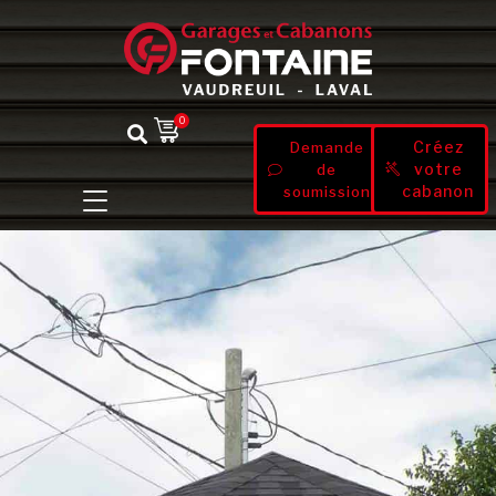
0
Créez
Demande
votre
de
cabanon
soumission