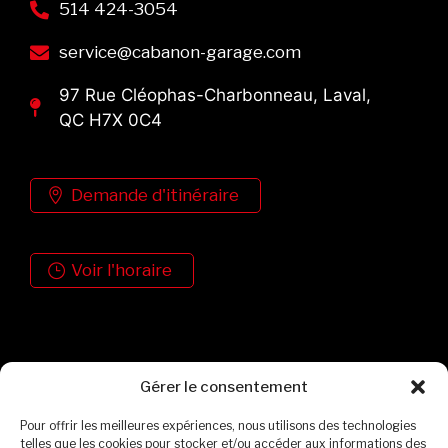
514 424-3054
service@cabanon-garage.com
97 Rue Cléophas-Charbonneau, Laval,
QC H7X 0C4
Demande d'itinéraire
Voir l'horaire
Formulaire de contact
Gérer le consentement
Pour offrir les meilleures expériences, nous utilisons des technologies
telles que les cookies pour stocker et/ou accéder aux informations des