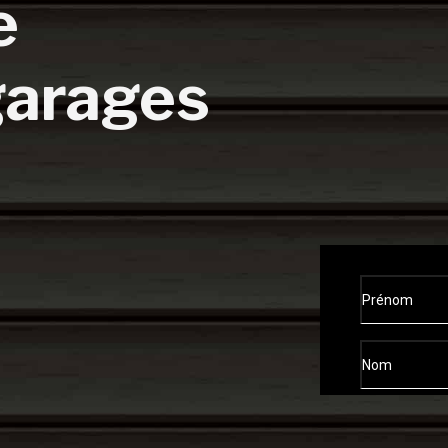
e
garages