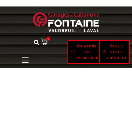
0
Créez
Demande
votre
de
cabanon
soumission