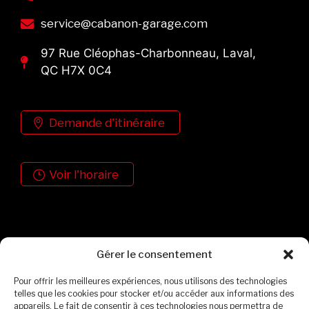
service@cabanon-garage.com
97 Rue Cléophas-Charbonneau, Laval,
QC H7X 0C4
Demande d'itinéraire
Voir l'horaire
Formulaire de contact
Gérer le consentement
Pour offrir les meilleures expériences, nous utilisons des technologies
telles que les cookies pour stocker et/ou accéder aux informations des
appareils. Le fait de consentir à ces technologies nous permettra de