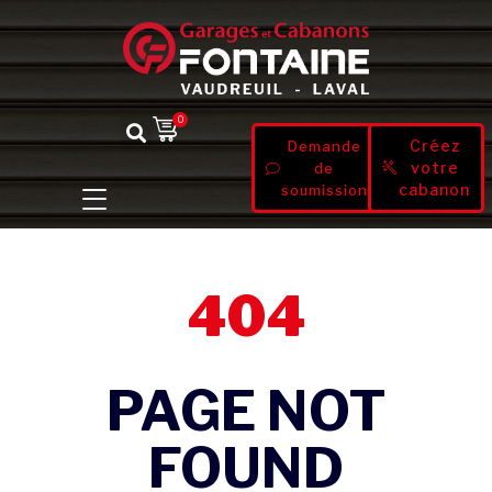
0
Créez
Demande
votre
de
cabanon
soumission
404
PAGE NOT
FOUND