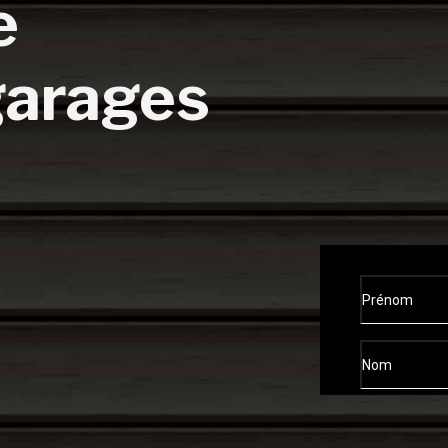
e
garages