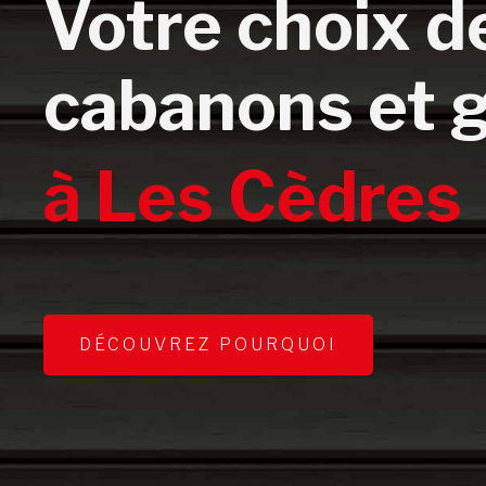
Votre choix d
cabanons et 
à Les Cèdres
DÉCOUVREZ POURQUOI